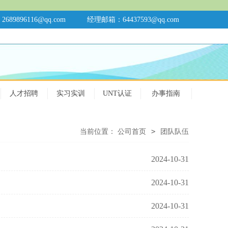
89896116@qq.com
经理邮箱：64437593@qq.com
人才招聘
实习实训
UNT认证
办事指南
>
当前位置：
公司首页
团队队伍
2024-10-31
2024-10-31
2024-10-31