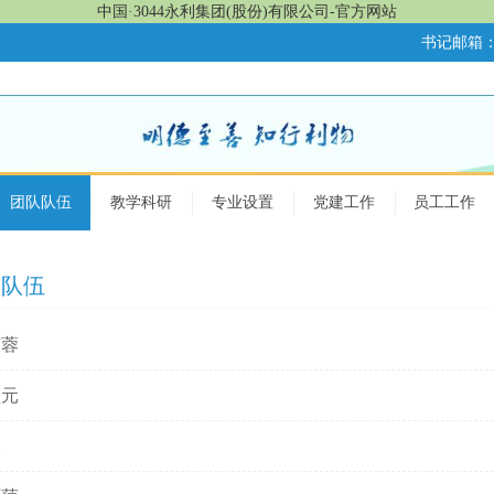
中国·3044永利集团(股份)有限公司-官方网站
书记邮箱：26
团队队伍
教学科研
专业设置
党建工作
员工工作
队队伍
芙蓉
顺元
欣