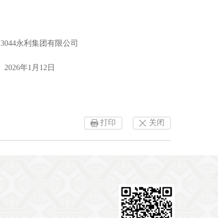
有限公司
12日
打印
关闭