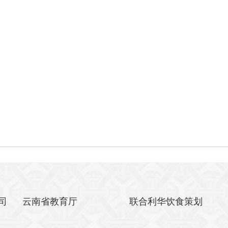
3044永利集团
2026年1月
司
云南省教育厅
联合利华饮食策划