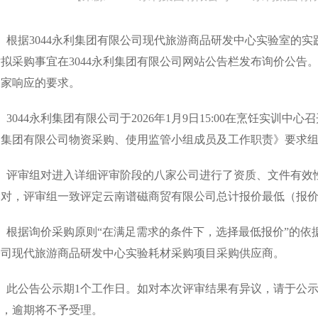
根据3044永利集团有限公司现代旅游商品研发中心实验室的实践教学
拟采购事宜在3044永利集团有限公司网站公告栏发布询价公告。截
三家响应的要求。
3044永利集团有限公司于2026年1月9日15:00在烹饪实训中心
利集团有限公司物资采购、使用监管小组成员及工作职责》要求
评审组对进入详细评审阶段的八家公司进行了资质、文件有效性
对，评审组一致评定云南谱磁商贸有限公司总计报价最低（报价为 1
根据询价采购原则“在满足需求的条件下，选择最低报价”的依据
公司现代旅游商品研发中心实验耗材采购项目采购供应商。
此公告公示期1个工作日。如对本次评审结果有异议，请于公示
疑，逾期将不予受理。