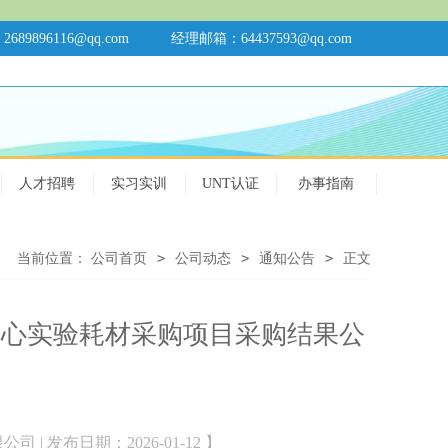
89896116@qq.com
经理邮箱：64437593@qq.com
人才招聘
实习实训
UNT认证
办事指南
>
>
>
当前位置：
公司首页
公司动态
通知公告
正文
中心实验耗材采购项目采购结果公
| 发布日期：2026-01-12 】