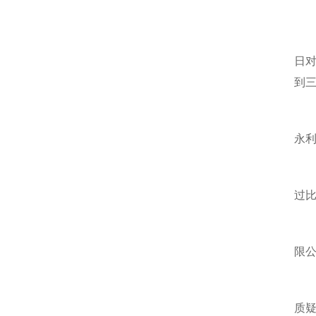
日对
到
永
过比
限
质