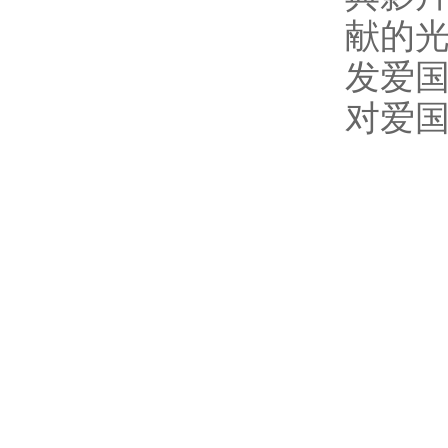
献的
发爱
对爱