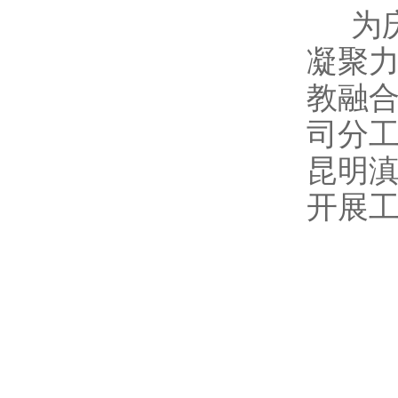
为庆
凝聚
教融合
司分工
昆明滇
开展