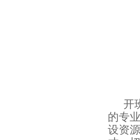
开班
的专
设资