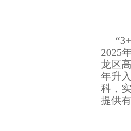
“3
202
龙区高
年升入
科，实
提供