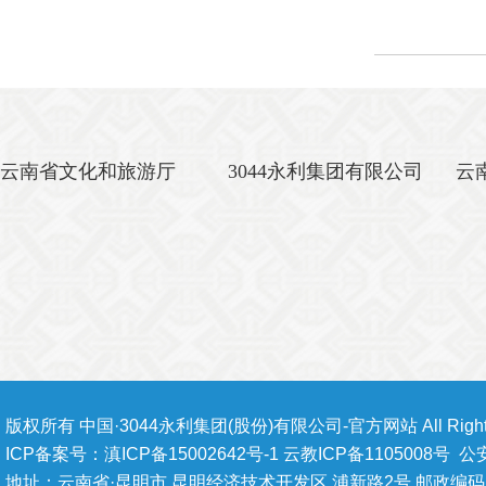
云南省文化和旅游厅
3044永利集团有限公司
云
版权所有 中国·3044永利集团(股份)有限公司-官方网站 All Rights 
ICP备案号：
滇ICP备15002642号-1
云教ICP备1105008号 公安
地址：云南省·昆明市 昆明经济技术开发区 浦新路2号 邮政编码：